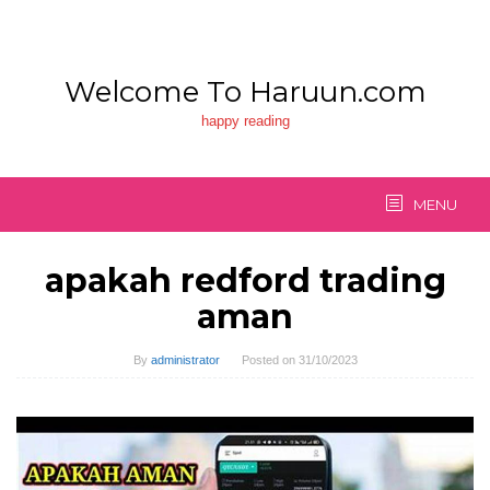
Skip
to
content
Welcome To Haruun.com
happy reading
MENU
apakah redford trading
aman
By
administrator
Posted on
31/10/2023