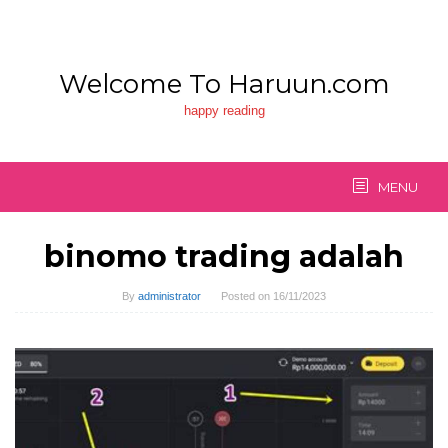
Skip
to
content
Welcome To Haruun.com
happy reading
MENU
binomo trading adalah
By
administrator
Posted on
16/11/2023