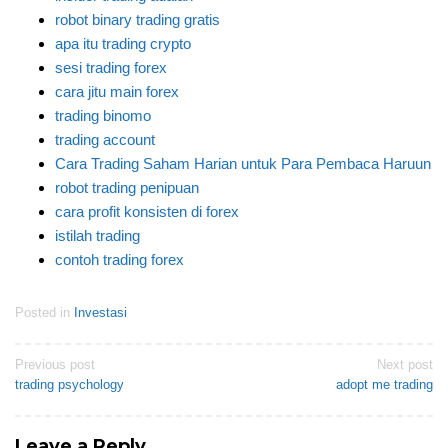
robot binary trading gratis
apa itu trading crypto
sesi trading forex
cara jitu main forex
trading binomo
trading account
Cara Trading Saham Harian untuk Para Pembaca Haruun
robot trading penipuan
cara profit konsisten di forex
istilah trading
contoh trading forex
Posted in
Investasi
Post
Previous post
Next post
trading psychology
adopt me trading
navigation
Leave a Reply