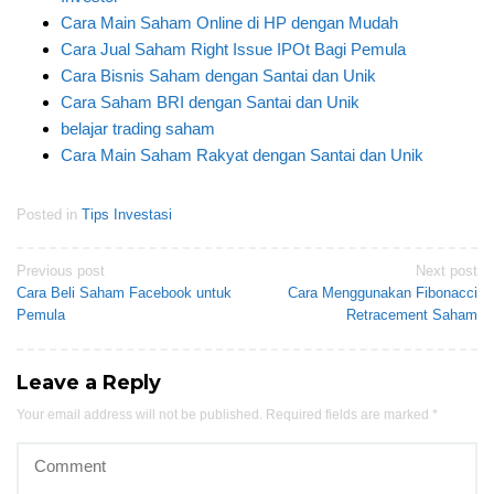
Cara Main Saham Online di HP dengan Mudah
Cara Jual Saham Right Issue IPOt Bagi Pemula
Cara Bisnis Saham dengan Santai dan Unik
Cara Saham BRI dengan Santai dan Unik
belajar trading saham
Cara Main Saham Rakyat dengan Santai dan Unik
Posted in
Tips Investasi
Post
Previous post
Next post
Cara Beli Saham Facebook untuk
Cara Menggunakan Fibonacci
navigation
Pemula
Retracement Saham
Leave a Reply
Your email address will not be published.
Required fields are marked
*