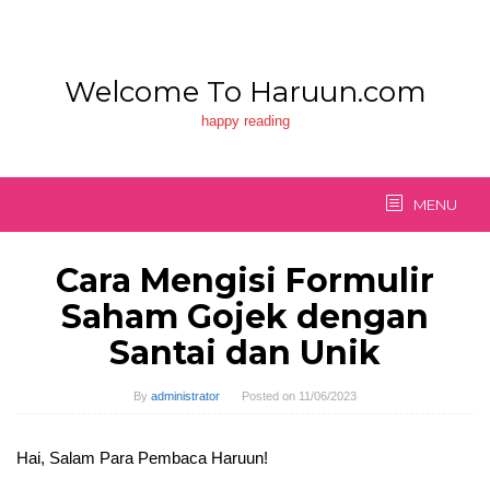
Skip
to
content
Welcome To Haruun.com
happy reading
MENU
Cara Mengisi Formulir
Saham Gojek dengan
Santai dan Unik
By
administrator
Posted on
11/06/2023
Hai, Salam Para Pembaca Haruun!