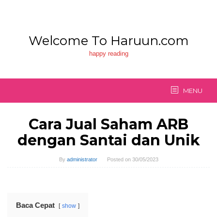
Skip
to
content
Welcome To Haruun.com
happy reading
MENU
Cara Jual Saham ARB
dengan Santai dan Unik
By
administrator
Posted on
30/05/2023
Baca Cepat
show