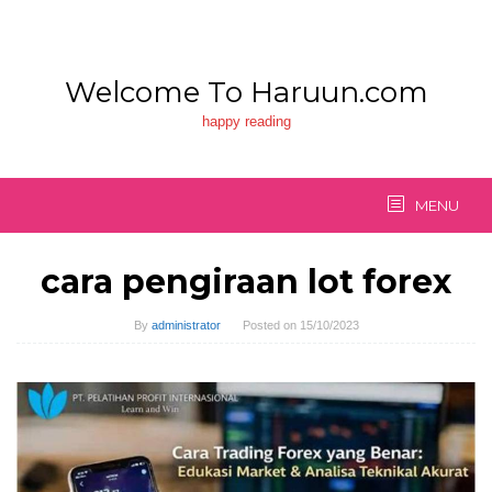
Skip
to
content
Welcome To Haruun.com
happy reading
MENU
cara pengiraan lot forex
By
administrator
Posted on
15/10/2023