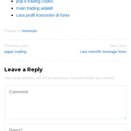
pop it trading codes
main trading adalah
cara profit konsisten di forex
Posted in
Investasi
Post
Previous post
Next post
paper trading
cara memilih leverage forex
navigation
Leave a Reply
Your email address will not be published.
Required fields are marked
*