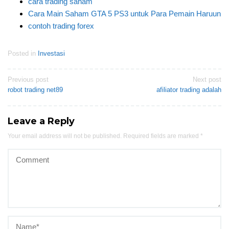
cara trading saham
Cara Main Saham GTA 5 PS3 untuk Para Pemain Haruun
contoh trading forex
Posted in
Investasi
Post
Previous post
Next post
robot trading net89
afiliator trading adalah
navigation
Leave a Reply
Your email address will not be published.
Required fields are marked
*