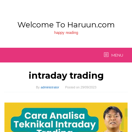
Skip
to
content
Welcome To Haruun.com
happy reading
MENU
intraday trading
By
administrator
Posted on
29/09/2023