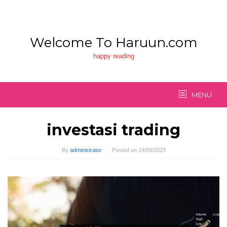
Skip
to
content
Welcome To Haruun.com
happy reading
MENU
investasi trading
By
administrator
Posted on
24/09/2023