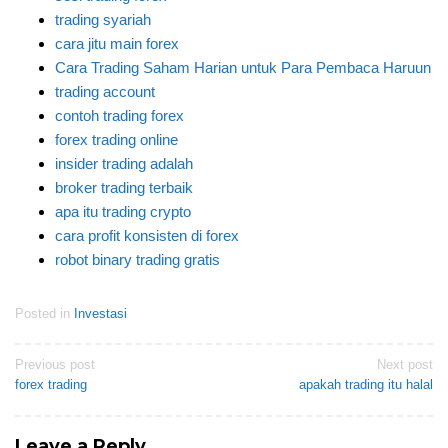
trading syariah
cara jitu main forex
Cara Trading Saham Harian untuk Para Pembaca Haruun
trading account
contoh trading forex
forex trading online
insider trading adalah
broker trading terbaik
apa itu trading crypto
cara profit konsisten di forex
robot binary trading gratis
Posted in
Investasi
Post
Previous post
Next post
forex trading
apakah trading itu halal
navigation
Leave a Reply