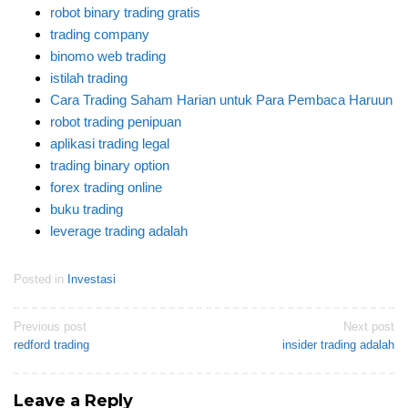
robot binary trading gratis
trading company
binomo web trading
istilah trading
Cara Trading Saham Harian untuk Para Pembaca Haruun
robot trading penipuan
aplikasi trading legal
trading binary option
forex trading online
buku trading
leverage trading adalah
Posted in
Investasi
Post
Previous post
Next post
redford trading
insider trading adalah
navigation
Leave a Reply