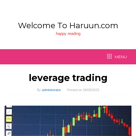
Skip
to
content
Welcome To Haruun.com
happy reading
MENU
leverage trading
By
administrator
Posted on
28/09/2023