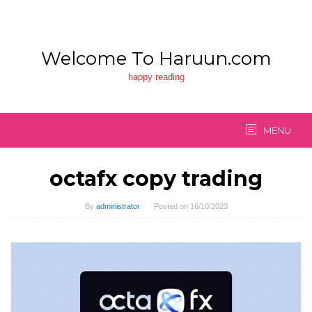
Skip
to
content
Welcome To Haruun.com
happy reading
MENU
octafx copy trading
By
administrator
Posted on
16/10/2023