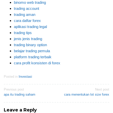
binomo web trading
trading account
trading aman
cara daftar forex
aplikasi trading legal
trading tips
jenis jenis trading
trading binary option
belajar trading pemula
platform trading terbaik
cara profit konsisten di forex
Posted in
Investasi
Post
Previous post
Next post
apa itu trading saham
cara menentukan lot size forex
navigation
Leave a Reply