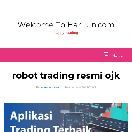
Skip
to
content
Welcome To Haruun.com
happy reading
MENU
robot trading resmi ojk
By
administrator
Posted on
05/11/2023