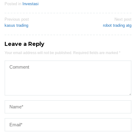
Posted in
Investasi
Post
Previous post
Next post
kasus trading
robot trading atg
navigation
Leave a Reply
Your email address will not be published.
Required fields are marked
*