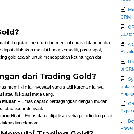
Max
CRM I
CRM
Gold?
Custom
adalah kegiatan membeli dan menjual emas dalam bentuk
A 
ld dapat dilakukan melalui bursa komoditi, pasar spot,
Revolu
rading gold adalah untuk mendapatkan keuntungan dari
Un
of CRM
ngan dari Trading Gold?
Sy
Soluti
s memiliki nilai investasi yang stabil karena nilainya
Engag
asi atau fluktuasi mata uang.
n Mudah
– Emas dapat diperdagangkan dengan mudah
CR
t atau pasar derivatif.
Experi
dung Nilai
– Emas dapat dijadikan sebagai pelindung nilai
Be
tidakpastian ekonomi.
Power
 Memulai Trading Gold?