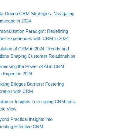
ta-Driven CRM Strategies: Navigating
ndscape in 2024
rsonalization Paradigm: Redefining
er Experiences with CRM in 2024
olution of CRM in 2024: Trends and
tions Shaping Customer Relationships
rnessing the Power of AI in CRM:
o Expect in 2024
lding Bridges Barriers: Fostering
oration with CRM
stomer Insights Leveraging CRM for a
ete View
ond Practical Insights into
enting Effective CRM