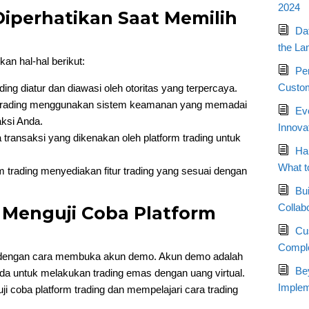
2024
Diperhatikan Saat Memilih
Da
the La
kan hal-hal berikut:
Pe
Custom
ding diatur dan diawasi oleh otoritas yang terpercaya.
 trading menggunakan sistem keamanan yang memadai
Ev
aksi Anda.
Innova
 transaksi yang dikenakan oleh platform trading untuk
Ha
What t
m trading menyediakan fitur trading yang sesuai dengan
Bui
Collab
 Menguji Coba Platform
Cu
Compl
g dengan cara membuka akun demo. Akun demo adalah
Bey
a untuk melakukan trading emas dengan uang virtual.
Implem
 coba platform trading dan mempelajari cara trading