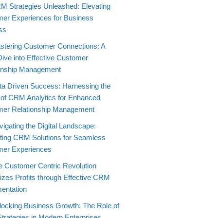
M Strategies Unleashed: Elevating
er Experiences for Business
ss
stering Customer Connections: A
ive into Effective Customer
onship Management
ta Driven Success: Harnessing the
of CRM Analytics for Enhanced
er Relationship Management
igating the Digital Landscape:
ating CRM Solutions for Seamless
mer Experiences
e Customer Centric Revolution
zes Profits through Effective CRM
entation
locking Business Growth: The Role of
rategies in Modern Enterprises