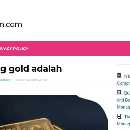
n.com
IVACY POLICY
ng gold adalah
Na
istrator
Posted on
08/12/2023
Compre
Bu
and Be
Manag
Th
Manage