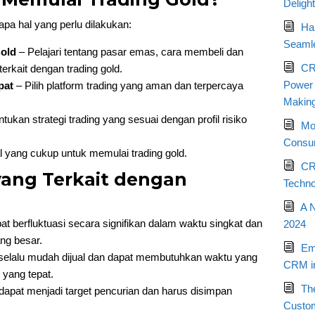
Deligh
pa hal yang perlu dilakukan:
Ha
Seamle
Gold
– Pelajari tentang pasar emas, cara membeli dan
CR
erkait dengan trading gold.
Power o
pat
– Pilih platform trading yang aman dan terpercaya
Makin
tukan strategi trading yang sesuai dengan profil risiko
Mo
Consum
 yang cukup untuk memulai trading gold.
CR
 yang Terkait dengan
Techno
A 
 berfluktuasi secara signifikan dalam waktu singkat dan
2024
ng besar.
Em
selalu mudah dijual dan dapat membutuhkan waktu yang
CRM in
yang tepat.
Th
dapat menjadi target pencurian dan harus disimpan
Custo