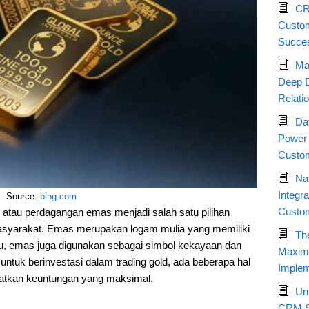
CR
Custom
Succe
Ma
Deep D
Relati
Da
Power 
Custom
Nav
Integr
Source:
bing.com
Custo
 atau perdagangan emas menjadi salah satu pilihan
masyarakat. Emas merupakan logam mulia yang memiliki
Th
in itu, emas juga digunakan sebagai simbol kekayaan dan
Maximi
tuk berinvestasi dalam trading gold, ada beberapa hal
Implem
patkan keuntungan yang maksimal.
Un
CRM St