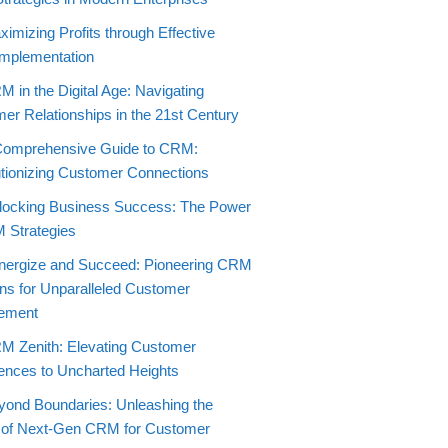
imizing Profits through Effective
mplementation
 in the Digital Age: Navigating
er Relationships in the 21st Century
Comprehensive Guide to CRM:
tionizing Customer Connections
locking Business Success: The Power
 Strategies
nergize and Succeed: Pioneering CRM
ons for Unparalleled Customer
ement
M Zenith: Elevating Customer
ences to Uncharted Heights
yond Boundaries: Unleashing the
 of Next-Gen CRM for Customer