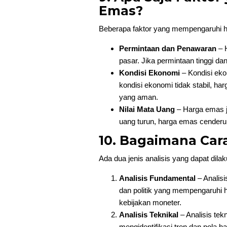
Emas?
Beberapa faktor yang mempengaruhi ha
Permintaan dan Penawaran
– 
pasar. Jika permintaan tinggi d
Kondisi Ekonomi
– Kondisi ek
kondisi ekonomi tidak stabil, h
yang aman.
Nilai Mata Uang
– Harga emas ju
uang turun, harga emas cenderu
10. Bagaimana Car
Ada dua jenis analisis yang dapat dil
Analisis Fundamental
– Analisi
dan politik yang mempengaruhi ha
kebijakan moneter.
Analisis Teknikal
– Analisis tek
mengidentifikasi tren dan pola 