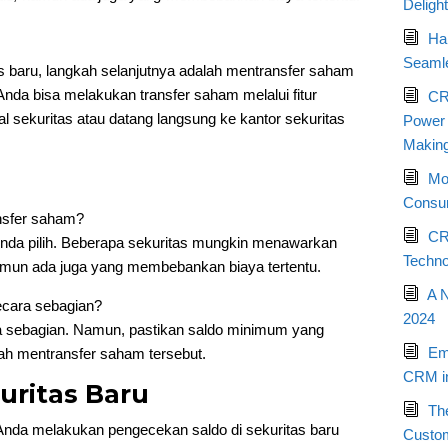
Deligh
Ha
Seamle
s baru, langkah selanjutnya adalah mentransfer saham
 Anda bisa melakukan transfer saham melalui fitur
CR
al sekuritas atau datang langsung ke kantor sekuritas
Power o
Makin
Mo
Consum
nsfer saham?
CR
Anda pilih. Beberapa sekuritas mungkin menawarkan
Techno
namun ada juga yang membebankan biaya tertentu.
A 
ecara sebagian?
2024
ra sebagian. Namun, pastikan saldo minimum yang
Em
lah mentransfer saham tersebut.
CRM in
kuritas Baru
Th
Anda melakukan pengecekan saldo di sekuritas baru
Custo