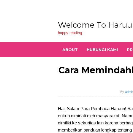
Skip
to
content
Welcome To Haruu
happy reading
ABOUT
HUBUNGI KAMI
PR
Cara Memindahk
By
admin
Hai, Salam Para Pembaca Haruun! Sah
cukup diminati oleh masyarakat. Nam
dimiliki ke sekuritas lain karena berbag
memberikan panduan lengkap tentang 