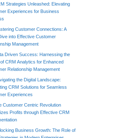
M Strategies Unleashed: Elevating
er Experiences for Business
ss
stering Customer Connections: A
ive into Effective Customer
onship Management
ta Driven Success: Harnessing the
of CRM Analytics for Enhanced
er Relationship Management
igating the Digital Landscape:
ating CRM Solutions for Seamless
mer Experiences
e Customer Centric Revolution
zes Profits through Effective CRM
entation
locking Business Growth: The Role of
rategies in Modern Enterprises