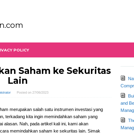
n.com
IVACY POLICY
an Saham ke Sekuritas
Lain
Na
Compre
istrator
Posted on
27/06/2023
Bu
and Be
am merupakan salah satu instrumen investasi yang
Manag
un, terkadang kita ingin memindahkan saham yang
Th
ai alasan. Nah, pada artikel kali ini, kami akan
Manage
cara memindahkan saham ke sekuritas lain. Simak