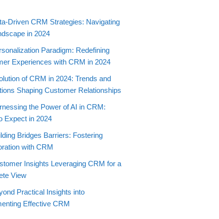
ta-Driven CRM Strategies: Navigating
ndscape in 2024
rsonalization Paradigm: Redefining
er Experiences with CRM in 2024
olution of CRM in 2024: Trends and
tions Shaping Customer Relationships
rnessing the Power of AI in CRM:
o Expect in 2024
lding Bridges Barriers: Fostering
oration with CRM
stomer Insights Leveraging CRM for a
ete View
ond Practical Insights into
enting Effective CRM