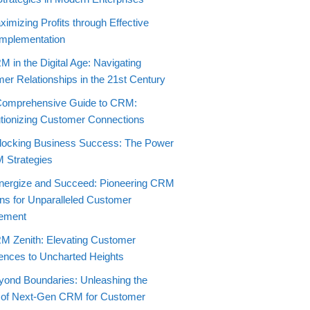
imizing Profits through Effective
mplementation
 in the Digital Age: Navigating
er Relationships in the 21st Century
Comprehensive Guide to CRM:
tionizing Customer Connections
locking Business Success: The Power
 Strategies
nergize and Succeed: Pioneering CRM
ons for Unparalleled Customer
ement
M Zenith: Elevating Customer
ences to Uncharted Heights
yond Boundaries: Unleashing the
 of Next-Gen CRM for Customer