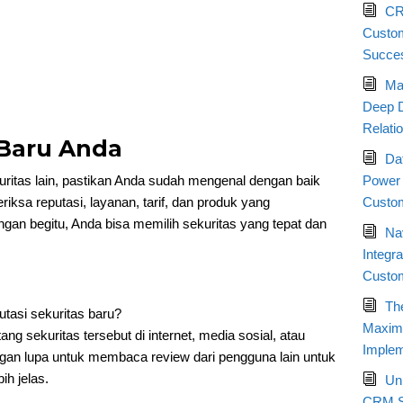
CR
Custom
Succe
Ma
Deep D
Relati
s Baru Anda
Da
tas lain, pastikan Anda sudah mengenal dengan baik
Power 
riksa reputasi, layanan, tarif, dan produk yang
Custom
ngan begitu, Anda bisa memilih sekuritas yang tepat dan
Nav
Integr
Custo
Th
tasi sekuritas baru?
Maximi
ng sekuritas tersebut di internet, media sosial, atau
Implem
gan lupa untuk membaca review dari pengguna lain untuk
h jelas.
Un
CRM St