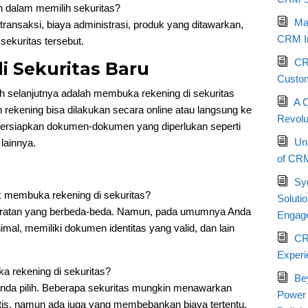
n dalam memilih sekuritas?
Max
ransaksi, biaya administrasi, produk yang ditawarkan,
CRM I
sekuritas tersebut.
CRM
i Sekuritas Baru
Custom
ah selanjutnya adalah membuka rekening di sekuritas
A 
rekening bisa dilakukan secara online atau langsung ke
Revolu
persiapkan dokumen-dokumen yang diperlukan seperti
Un
ainnya.
of CRM
Sy
 membuka rekening di sekuritas?
Soluti
syaratan yang berbeda-beda. Namun, pada umumnya Anda
Engag
mal, memiliki dokumen identitas yang valid, dan lain
CR
Experi
 rekening di sekuritas?
Be
Anda pilih. Beberapa sekuritas mungkin menawarkan
Power
is, namun ada juga yang membebankan biaya tertentu.