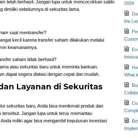
m telah berhasil. Jangan lupa untuk mencocokkan saldo
2024
 dimiliki sebelumnya di sekuritas lama.
Da
the La
Pe
aham saat mentransfer?
Custom
angat kecil karena transfer saham dilakukan melalui
jamin keamanannya.
Ev
Innova
ansfer saham tidak berhasil?
lama atau sekuritas baru untuk meminta bantuan.
Ha
am dapat segera diatasi dengan cepat dan mudah.
What t
dan Layanan di Sekuritas
Bui
Collab
Cu
e sekuritas baru, Anda bisa menikmati produk dan
Compl
s tersebut. Jangan lupa untuk terus memantau
nda miliki agar bisa mengambil keputusan investasi
Bey
Implem