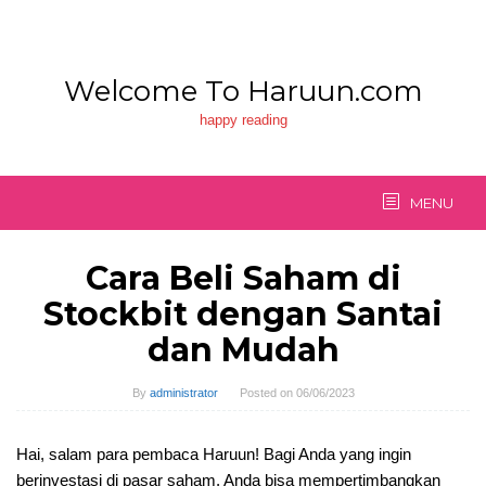
Skip
to
content
Welcome To Haruun.com
happy reading
MENU
Cara Beli Saham di
Stockbit dengan Santai
dan Mudah
By
administrator
Posted on
06/06/2023
Hai, salam para pembaca Haruun! Bagi Anda yang ingin
berinvestasi di pasar saham, Anda bisa mempertimbangkan