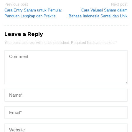
Post
Previous post
Next post
Cara Entry Saham untuk Pemula:
Cara Valuasi Saham dalam
navigation
Panduan Lengkap dan Praktis
Bahasa Indonesia Santai dan Unik
Leave a Reply
Your email address will not be published.
Required fields are marked
*