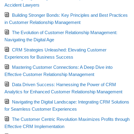
Accident Lawyers
Building Stronger Bonds: Key Principles and Best Practices
in Customer Relationship Management
The Evolution of Customer Relationship Management:
Navigating the Digital Age
CRM Strategies Unleashed: Elevating Customer
Experiences for Business Success
Mastering Customer Connections: A Deep Dive into
Effective Customer Relationship Management
Data Driven Success: Harnessing the Power of CRM
Analytics for Enhanced Customer Relationship Management
Navigating the Digital Landscape: Integrating CRM Solutions
for Seamless Customer Experiences
The Customer Centric Revolution Maximizes Profits through
Effective CRM Implementation