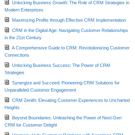
Unlocking Business Growth: The Role of CRM Strategies in
Modern Enterprises
Maximizing Profits through Effective CRM Implementation
CRM in the Digital Age: Navigating Customer Relationships
in the 21st Century
A Comprehensive Guide to CRM: Revolutionizing Customer
Connections
Unlocking Business Success: The Power of CRM
Strategies
Synergize and Succeed: Pioneering CRM Solutions for
Unparalleled Customer Engagement
CRM Zenith: Elevating Customer Experiences to Uncharted
Heights
Beyond Boundaries: Unleashing the Power of Next-Gen
CRM for Customer Delight