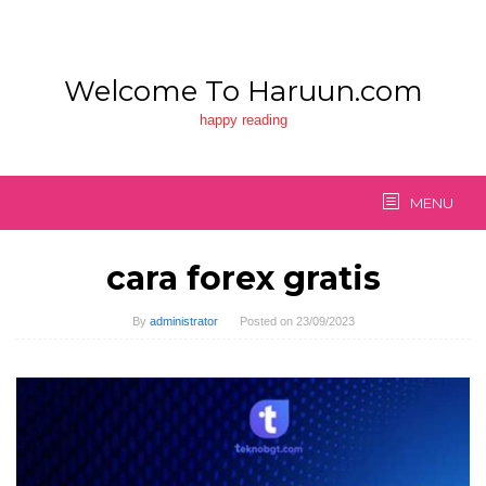
Skip
to
content
Welcome To Haruun.com
happy reading
MENU
cara forex gratis
By
administrator
Posted on
23/09/2023