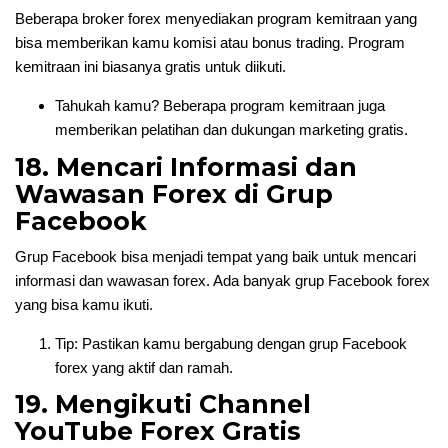
Beberapa broker forex menyediakan program kemitraan yang
bisa memberikan kamu komisi atau bonus trading. Program
kemitraan ini biasanya gratis untuk diikuti.
Tahukah kamu? Beberapa program kemitraan juga
memberikan pelatihan dan dukungan marketing gratis.
18. Mencari Informasi dan
Wawasan Forex di Grup
Facebook
Grup Facebook bisa menjadi tempat yang baik untuk mencari
informasi dan wawasan forex. Ada banyak grup Facebook forex
yang bisa kamu ikuti.
Tip: Pastikan kamu bergabung dengan grup Facebook
forex yang aktif dan ramah.
19. Mengikuti Channel
YouTube Forex Gratis