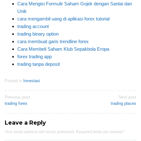
Cara Mengisi Formulir Saham Gojek dengan Santai dan
Unik
cara mengambil uang di aplikasi forex tutorial
trading account
trading binary option
cara membuat garis trendline forex
Cara Membeli Saham Klub Sepakbola Eropa
forex trading app
trading tanpa deposit
Posted in
Investasi
Post
Previous post
Next post
trading forex
trading places
navigation
Leave a Reply
Your email address will not be published.
Required fields are marked
*