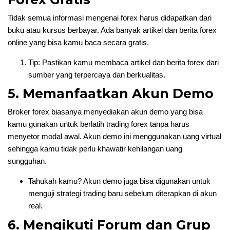
Tidak semua informasi mengenai forex harus didapatkan dari
buku atau kursus berbayar. Ada banyak artikel dan berita forex
online yang bisa kamu baca secara gratis.
Tip: Pastikan kamu membaca artikel dan berita forex dari
sumber yang terpercaya dan berkualitas.
5. Memanfaatkan Akun Demo
Broker forex biasanya menyediakan akun demo yang bisa
kamu gunakan untuk berlatih trading forex tanpa harus
menyetor modal awal. Akun demo ini menggunakan uang virtual
sehingga kamu tidak perlu khawatir kehilangan uang
sungguhan.
Tahukah kamu? Akun demo juga bisa digunakan untuk
menguji strategi trading baru sebelum diterapkan di akun
real.
6. Mengikuti Forum dan Grup