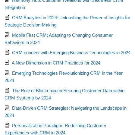
Harmony Hub: Customer Relations with Seamless CRM
Integration
CRM Analytics in 2024: Unleashing the Power of Insights for
Strategic Decision-Making
Mobile First CRM: Adapting to Changing Consumer
Behaviors in 2024
CRM connect with Emerging Business Technologies in 2024
A New Dimension in CRM Practices for 2024
Emerging Technologies Revolutionizing CRM in the Year
2024
The Role of Blockchain in Securing Customer Data within
CRM Systems by 2024
Data-Driven CRM Strategies: Navigating the Landscape in
2024
Personalization Paradigm: Redefining Customer
Experiences with CRM in 2024