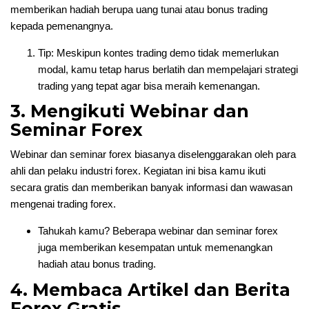
memberikan hadiah berupa uang tunai atau bonus trading
kepada pemenangnya.
Tip: Meskipun kontes trading demo tidak memerlukan
modal, kamu tetap harus berlatih dan mempelajari strategi
trading yang tepat agar bisa meraih kemenangan.
3. Mengikuti Webinar dan
Seminar Forex
Webinar dan seminar forex biasanya diselenggarakan oleh para
ahli dan pelaku industri forex. Kegiatan ini bisa kamu ikuti
secara gratis dan memberikan banyak informasi dan wawasan
mengenai trading forex.
Tahukah kamu? Beberapa webinar dan seminar forex
juga memberikan kesempatan untuk memenangkan
hadiah atau bonus trading.
4. Membaca Artikel dan Berita
Forex Gratis