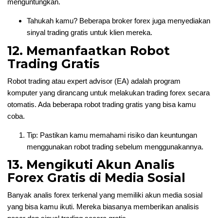
menguntungkan.
Tahukah kamu? Beberapa broker forex juga menyediakan
sinyal trading gratis untuk klien mereka.
12. Memanfaatkan Robot
Trading Gratis
Robot trading atau expert advisor (EA) adalah program
komputer yang dirancang untuk melakukan trading forex secara
otomatis. Ada beberapa robot trading gratis yang bisa kamu
coba.
Tip: Pastikan kamu memahami risiko dan keuntungan
menggunakan robot trading sebelum menggunakannya.
13. Mengikuti Akun Analis
Forex Gratis di Media Sosial
Banyak analis forex terkenal yang memiliki akun media sosial
yang bisa kamu ikuti. Mereka biasanya memberikan analisis