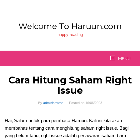
Skip
to
content
Welcome To Haruun.com
happy reading
MENU
Cara Hitung Saham Right
Issue
By
administrator
Posted on
16/06/2023
Hai, Salam untuk para pembaca Haruun. Kali ini kita akan
membahas tentang cara menghitung saham right issue. Bagi
yang belum tahu, right issue adalah penawaran saham baru