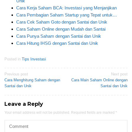
Unik
Cara Kerja Saham BCA: Investasi yang Menjanjikan
Cara Pembagian Saham Startup yang Tepat untuk…
Cara Cek Saham Goto dengan Santai dan Unik
Cara Saham Online dengan Mudah dan Santai
Cara Punya Saham dengan Santai dan Unik
Cara Hitung IHSG dengan Santai dan Unik
Posted in
Tips Investasi
Post
Previous post
Next post
Cara Menghitung Saham dengan
Cara Main Saham Online dengan
navigation
Santai dan Unik
Santai dan Unik
Leave a Reply
Your email address will not be published.
Required fields are marked
*