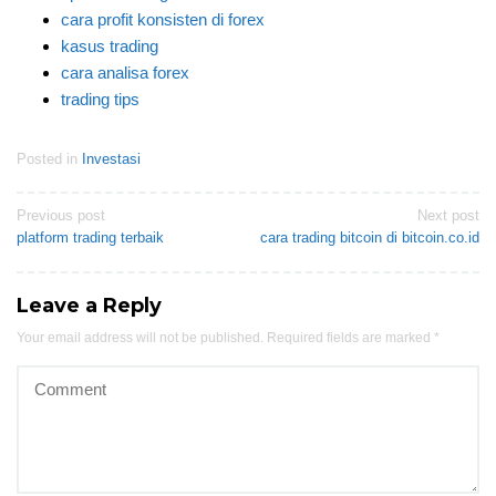
cara profit konsisten di forex
kasus trading
cara analisa forex
trading tips
Posted in
Investasi
Post
Previous post
Next post
platform trading terbaik
cara trading bitcoin di bitcoin.co.id
navigation
Leave a Reply
Your email address will not be published.
Required fields are marked
*