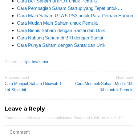
Cara Beli Saham di IPOT untuk Pemula
Cara Pembagian Saham Startup yang Tepat untuk…
Cara Main Saham GTA 5 PS3 untuk Para Pemain Haruun
Cara Mudah Main Saham untuk Pemula
Cara Bisnis Saham dengan Santai dan Unik
Cara Nabung Saham di BRI dengan Santai
Cara Punya Saham dengan Santai dan Unik
Posted in
Tips Investasi
Post
Previous post
Next post
Cara Menjual Saham Dibawah 1
Cara Membeli Saham Modal 100
navigation
Lot Stockbit
Ribu untuk Pemula
Leave a Reply
Your email address will not be published.
Required fields are marked
*