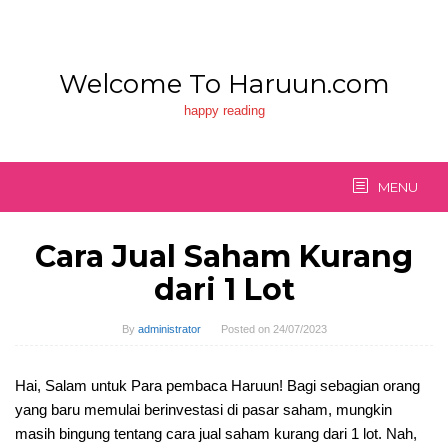
Skip
to
content
Welcome To Haruun.com
happy reading
MENU
Cara Jual Saham Kurang
dari 1 Lot
By
administrator
Posted on
24/07/2023
Hai, Salam untuk Para pembaca Haruun! Bagi sebagian orang
yang baru memulai berinvestasi di pasar saham, mungkin
masih bingung tentang cara jual saham kurang dari 1 lot. Nah,