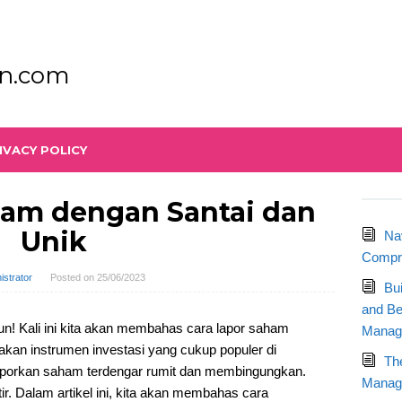
n.com
IVACY POLICY
ham dengan Santai dan
Unik
Na
Compre
istrator
Posted on
25/06/2023
Bu
and Be
! Kali ini kita akan membahas cara lapor saham
Manag
kan instrumen investasi yang cukup populer di
Th
aporkan saham terdengar rumit dan membingungkan.
Manage
r. Dalam artikel ini, kita akan membahas cara