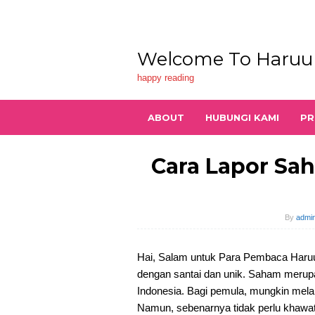
Skip
to
content
Welcome To Haruu
happy reading
ABOUT
HUBUNGI KAMI
PR
Cara Lapor Sa
By
admin
Hai, Salam untuk Para Pembaca Haruun
dengan santai dan unik. Saham merupa
Indonesia. Bagi pemula, mungkin mel
Namun, sebenarnya tidak perlu khawati