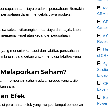
Max
a pendapatan dan biaya produksi perusahaan. Semakin
CRM I
en perusahaan dalam mengelola biaya produksi.
CRM
Custom
sisa setelah dikurangi semua biaya dan pajak. Laba
aik mengenai kesehatan keuangan perusahaan.
A 
Revolu
Un
yang menunjukkan aset dan liabilitas perusahaan.
of CRM
iki aset yang cukup untuk menutupi liabilitas yang
Sy
Soluti
a Melaporkan Saham?
Engag
ham, melaporkan saham adalah proses yang wajib
CR
orkan saham:
Experi
aan Efek
Be
Power
lui perusahaan efek yang menjadi tempat pembelian