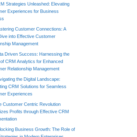
M Strategies Unleashed: Elevating
er Experiences for Business
ss
stering Customer Connections: A
ive into Effective Customer
onship Management
ta Driven Success: Harnessing the
of CRM Analytics for Enhanced
er Relationship Management
igating the Digital Landscape:
ating CRM Solutions for Seamless
mer Experiences
e Customer Centric Revolution
zes Profits through Effective CRM
entation
locking Business Growth: The Role of
rategies in Modern Enterprises