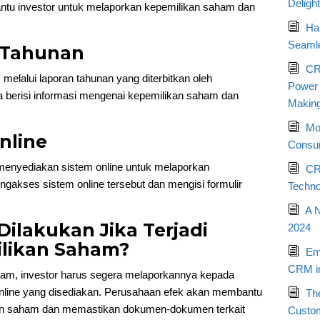
Deligh
tu investor untuk melaporkan kepemilikan saham dan
Ha
Seamle
n Tahunan
CR
melalui laporan tahunan yang diterbitkan oleh
Power o
 berisi informasi mengenai kepemilikan saham dan
Makin
Mo
nline
Consum
enyediakan sistem online untuk melaporkan
CR
gakses sistem online tersebut dan mengisi formulir
Techno
A 
Dilakukan Jika Terjadi
2024
likan Saham?
Em
CRM in
aham, investor harus segera melaporkannya kepada
online yang disediakan. Perusahaan efek akan membantu
Th
kan saham dan memastikan dokumen-dokumen terkait
Custo