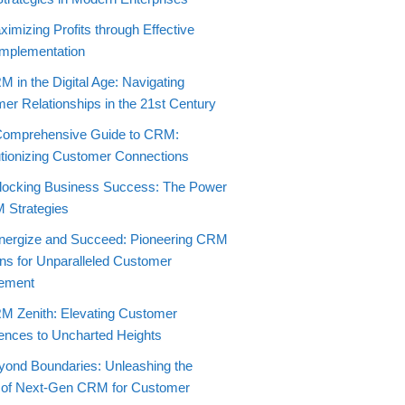
imizing Profits through Effective
mplementation
 in the Digital Age: Navigating
er Relationships in the 21st Century
Comprehensive Guide to CRM:
tionizing Customer Connections
locking Business Success: The Power
 Strategies
nergize and Succeed: Pioneering CRM
ons for Unparalleled Customer
ement
M Zenith: Elevating Customer
ences to Uncharted Heights
yond Boundaries: Unleashing the
 of Next-Gen CRM for Customer