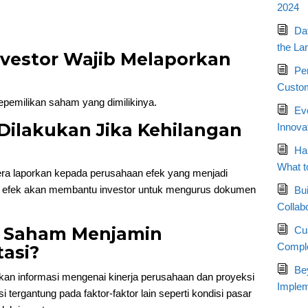
2024
Da
the La
nvestor Wajib Melaporkan
Pe
Custom
kepemilikan saham yang dimilikinya.
Ev
Dilakukan Jika Kehilangan
Innova
Ha
What t
ra laporkan kepada perusahaan efek yang menjadi
 efek akan membantu investor untuk mengurus dokumen
Bui
Collab
n Saham Menjamin
Cu
Compl
asi?
Bey
an informasi mengenai kinerja perusahaan dan proyeksi
Implem
tergantung pada faktor-faktor lain seperti kondisi pasar