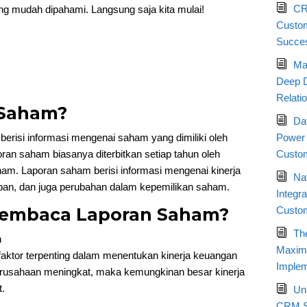
CR
 mudah dipahami. Langsung saja kita mulai!
Custom
Succe
Ma
Deep D
Relati
 Saham?
Da
risi informasi mengenai saham yang dimiliki oleh
Power 
ran saham biasanya diterbitkan setiap tahun oleh
Custom
ham. Laporan saham berisi informasi mengenai kinerja
Nav
pan, dan juga perubahan dalam kepemilikan saham.
Integr
Membaca Laporan Saham?
Custo
Th
n
Maximi
aktor terpenting dalam menentukan kinerja keuangan
Implem
erusahaan meningkat, maka kemungkinan besar kinerja
.
Un
CRM St