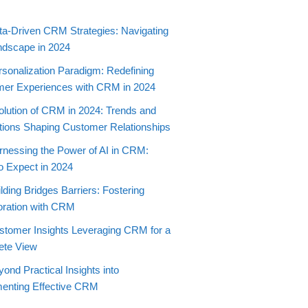
ta-Driven CRM Strategies: Navigating
ndscape in 2024
rsonalization Paradigm: Redefining
er Experiences with CRM in 2024
olution of CRM in 2024: Trends and
tions Shaping Customer Relationships
rnessing the Power of AI in CRM:
o Expect in 2024
lding Bridges Barriers: Fostering
oration with CRM
stomer Insights Leveraging CRM for a
ete View
ond Practical Insights into
enting Effective CRM