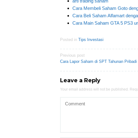
arti trading saham
Cara Membeli Saham Goto den
Cara Beli Saham Alfamart deng
Cara Main Saham GTA 5 PS3 un
Posted in
Tips Investasi
Post
Previous post
Cara Lapor Saham di SPT Tahunan Pribadi
navigation
Leave a Reply
Your email address will not be published.
Requ