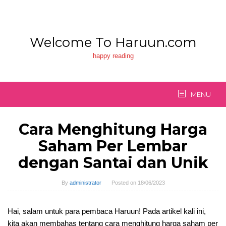
Skip
to
content
Welcome To Haruun.com
happy reading
MENU
Cara Menghitung Harga
Saham Per Lembar
dengan Santai dan Unik
By
administrator
Posted on
18/06/2023
Hai, salam untuk para pembaca Haruun! Pada artikel kali ini,
kita akan membahas tentang cara menghitung harga saham per