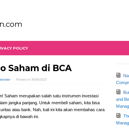
n.com
IVACY POLICY
ro Saham di BCA
Na
istrator
Posted on
30/06/2023
Compre
Bu
n! Saham merupakan salah satu instrumen investasi
and Be
lam jangka panjang. Untuk membeli saham, kita bisa
Manag
itas atau bank. Nah, kali ini kita akan membahas cara
Th
kapnya di bawah ini.
Manage