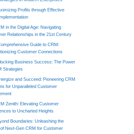
imizing Profits through Effective
mplementation
 in the Digital Age: Navigating
er Relationships in the 21st Century
Comprehensive Guide to CRM:
tionizing Customer Connections
locking Business Success: The Power
 Strategies
nergize and Succeed: Pioneering CRM
ons for Unparalleled Customer
ement
M Zenith: Elevating Customer
ences to Uncharted Heights
yond Boundaries: Unleashing the
 of Next-Gen CRM for Customer