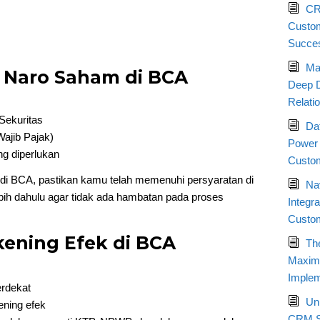
CR
Custom
Succe
Ma
 Naro Saham di BCA
Deep D
Relati
Sekuritas
Da
ajib Pajak)
Power 
g diperlukan
Custom
i BCA, pastikan kamu telah memenuhi persyaratan di
Nav
ebih dahulu agar tidak ada hambatan pada proses
Integr
Custo
ening Efek di BCA
Th
Maximi
Implem
erdekat
Un
ening efek
CRM St