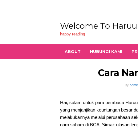
Skip
to
content
Welcome To Haruu
happy reading
ABOUT
HUBUNGI KAMI
PR
Cara Na
By
admin
Hai, salam untuk para pembaca Haruu
yang menjanjikan keuntungan besar da
melakukannya melalui perusahaan sekur
naro saham di BCA. Simak ulasan leng