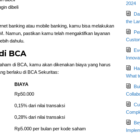
2024
in dibeli
Da
the La
ernet banking atau mobile banking, kamu bisa melakukan
Pe
M. Namun, pastikan kamu telah mengaktifkan layanan
Custom
ebih dahulu.
Ev
di BCA
Innova
 saham di BCA, kamu akan dikenakan biaya yang harus
Ha
ang berlaku di BCA Sekuritas:
What t
BIAYA
Bui
Rp50.000
Collab
Cu
0,15% dari nilai transaksi
Compl
0,28% dari nilai transaksi
Bey
Rp5.000 per bulan per kode saham
Implem