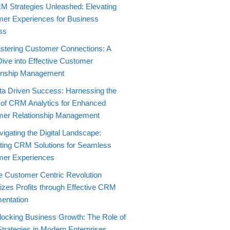
M Strategies Unleashed: Elevating
er Experiences for Business
ss
stering Customer Connections: A
ive into Effective Customer
onship Management
ta Driven Success: Harnessing the
of CRM Analytics for Enhanced
er Relationship Management
igating the Digital Landscape:
ating CRM Solutions for Seamless
mer Experiences
e Customer Centric Revolution
zes Profits through Effective CRM
entation
locking Business Growth: The Role of
rategies in Modern Enterprises