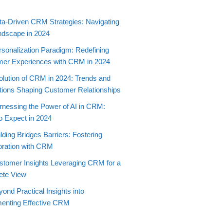
ta-Driven CRM Strategies: Navigating
ndscape in 2024
rsonalization Paradigm: Redefining
er Experiences with CRM in 2024
olution of CRM in 2024: Trends and
tions Shaping Customer Relationships
rnessing the Power of AI in CRM:
o Expect in 2024
lding Bridges Barriers: Fostering
oration with CRM
stomer Insights Leveraging CRM for a
ete View
ond Practical Insights into
enting Effective CRM