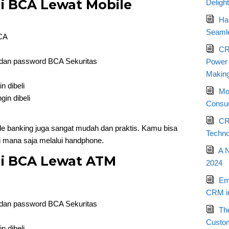
i BCA Lewat Mobile
Deligh
Ha
Seamle
BCA
CR
dan password BCA Sekuritas
Power o
Makin
 dibeli
Mo
in dibeli
Consum
CR
e banking juga sangat mudah dan praktis. Kamu bisa
Techno
i mana saja melalui handphone.
A 
di BCA Lewat ATM
2024
Em
CRM in
dan password BCA Sekuritas
Th
Custo
 dibeli