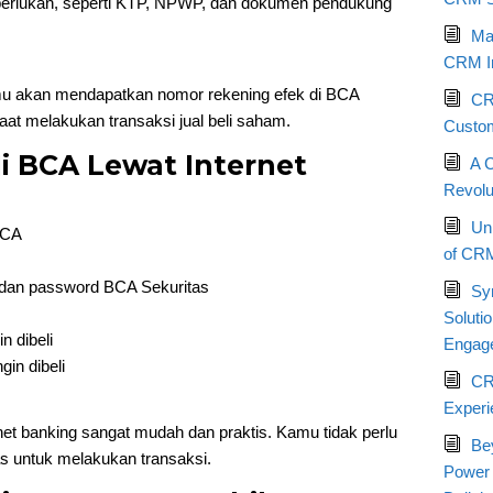
erlukan, seperti KTP, NPWP, dan dokumen pendukung
Max
CRM I
amu akan mendapatkan nomor rekening efek di BCA
CRM
aat melakukan transaksi jual beli saham.
Custom
i BCA Lewat Internet
A 
Revolu
Un
BCA
of CRM
dan password BCA Sekuritas
Sy
Soluti
 dibeli
Engag
in dibeli
CR
Experi
et banking sangat mudah dan praktis. Kamu tidak perlu
Be
s untuk melakukan transaksi.
Power