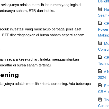
Deligh
selanjutnya adalah memilih instrumen yang ingin di-
Ha
 antaranya saham, ETF, dan indeks.
Seamle
CR
oduk investasi yang mencakup berbagai jenis aset
Power o
as. ETF diperdagangkan di bursa saham seperti saham
Makin
Mo
?
Consum
CR
saham secara keseluruhan. Indeks menggambarkan
Techno
daftar di bursa saham tertentu.
A 
reening
2024
anjutnya adalah memilih kriteria screening. Ada beberapa
Em
CRM in
Th
Custo