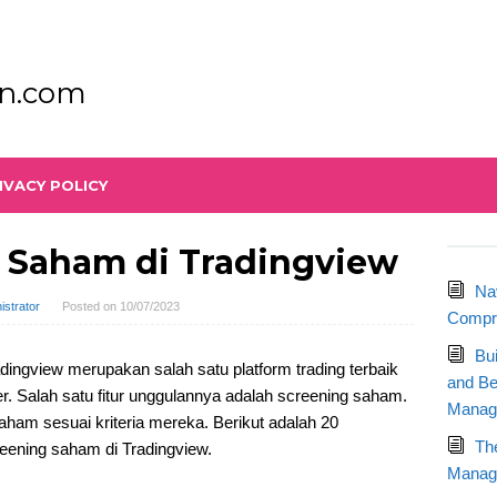
n.com
IVACY POLICY
g Saham di Tradingview
Na
istrator
Posted on
10/07/2023
Compre
Bu
ingview merupakan salah satu platform trading terbaik
and Be
r. Salah satu fitur unggulannya adalah screening saham.
Manag
 saham sesuai kriteria mereka. Berikut adalah 20
Th
eening saham di Tradingview.
Manage