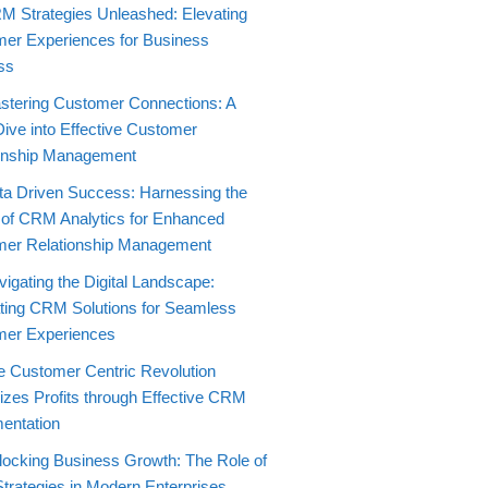
M Strategies Unleashed: Elevating
er Experiences for Business
ss
stering Customer Connections: A
ive into Effective Customer
onship Management
ta Driven Success: Harnessing the
of CRM Analytics for Enhanced
er Relationship Management
igating the Digital Landscape:
ating CRM Solutions for Seamless
mer Experiences
e Customer Centric Revolution
zes Profits through Effective CRM
entation
locking Business Growth: The Role of
rategies in Modern Enterprises