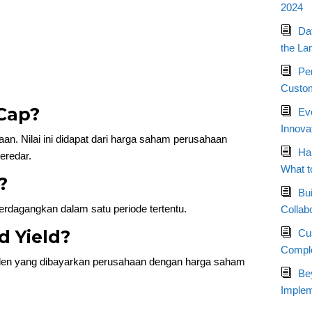
2024
Da
the La
Pe
Custom
 Cap?
Ev
Innova
an. Nilai ini didapat dari harga saham perusahaan
Ha
eredar.
What t
?
Bui
rdagangkan dalam satu periode tertentu.
Collab
d Yield?
Cu
Compl
ividen yang dibayarkan perusahaan dengan harga saham
Bey
Implem