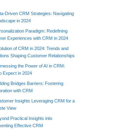
ta-Driven CRM Strategies: Navigating
ndscape in 2024
rsonalization Paradigm: Redefining
er Experiences with CRM in 2024
olution of CRM in 2024: Trends and
tions Shaping Customer Relationships
rnessing the Power of AI in CRM:
o Expect in 2024
lding Bridges Barriers: Fostering
oration with CRM
stomer Insights Leveraging CRM for a
ete View
ond Practical Insights into
enting Effective CRM