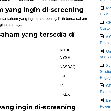
am yang ingin di-screening
Max
CRM I
rsa saham yang ingin di-screening. Pilih bursa saham
CRM
ian atas layar.
Custom
 saham yang tersedia di
A 
Revolu
KODE
Un
of CRM
NYSE
Sy
NASDAQ
Soluti
LSE
Engag
TSE
CR
Experi
HKEX
Be
yang ingin di-screening
Power