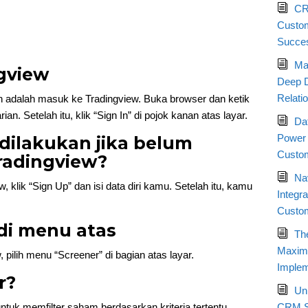
CR
Custom
Succe
Ma
ngview
Deep D
Relati
 adalah masuk ke Tradingview. Buka browser dan ketik
n. Setelah itu, klik “Sign In” di pojok kanan atas layar.
Da
Power 
 dilakukan jika belum
Custom
Tradingview?
Nav
, klik “Sign Up” dan isi data diri kamu. Setelah itu, kamu
Integr
Custo
 di menu atas
Th
Maximi
 pilih menu “Screener” di bagian atas layar.
Implem
r?
Un
ntuk memfilter saham berdasarkan kriteria tertentu.
CRM St