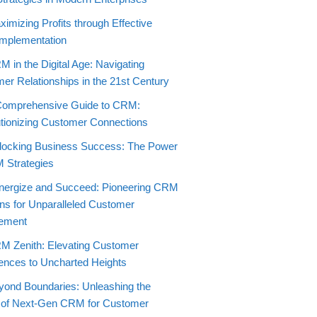
imizing Profits through Effective
mplementation
 in the Digital Age: Navigating
er Relationships in the 21st Century
Comprehensive Guide to CRM:
tionizing Customer Connections
locking Business Success: The Power
 Strategies
nergize and Succeed: Pioneering CRM
ons for Unparalleled Customer
ement
M Zenith: Elevating Customer
ences to Uncharted Heights
yond Boundaries: Unleashing the
 of Next-Gen CRM for Customer