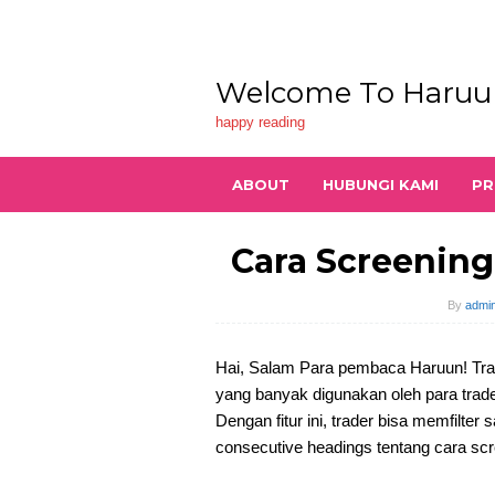
Skip
to
content
Welcome To Haruu
happy reading
ABOUT
HUBUNGI KAMI
PR
Cara Screenin
By
admin
Hai, Salam Para pembaca Haruun! Trad
yang banyak digunakan oleh para trade
Dengan fitur ini, trader bisa memfilter
consecutive headings tentang cara scr