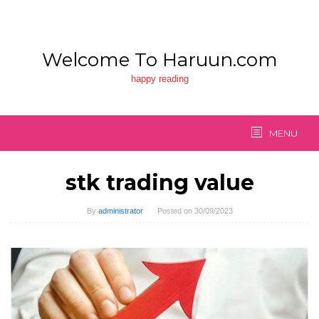
Skip
to
content
Welcome To Haruun.com
happy reading
MENU
stk trading value
By
administrator
Posted on
30/09/2023