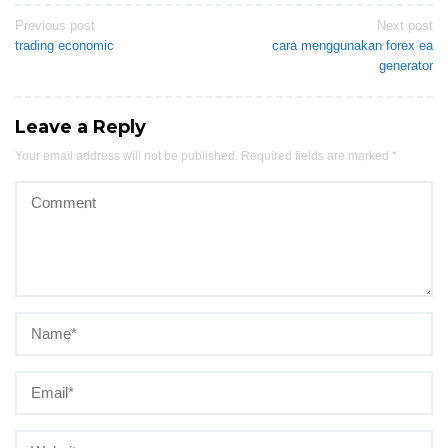
Post
Previous post
Next post
trading economic
cara menggunakan forex ea
navigation
generator
Leave a Reply
Your email address will not be published.
Required fields are marked
*