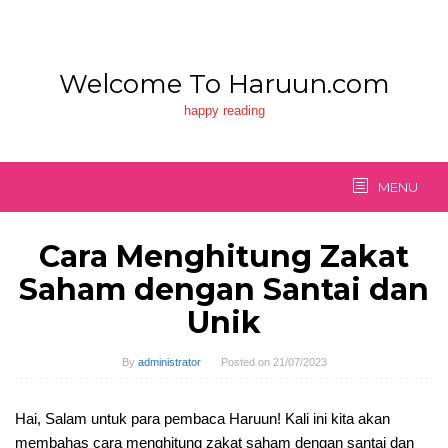
Skip
to
content
Welcome To Haruun.com
happy reading
MENU
Cara Menghitung Zakat
Saham dengan Santai dan
Unik
By
administrator
Posted on
21/07/2023
Hai, Salam untuk para pembaca Haruun! Kali ini kita akan
membahas cara menghitung zakat saham dengan santai dan