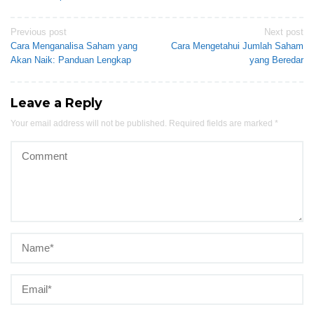
Post
Previous post
Next post
Cara Menganalisa Saham yang
Cara Mengetahui Jumlah Saham
navigation
Akan Naik: Panduan Lengkap
yang Beredar
Leave a Reply
Your email address will not be published.
Required fields are marked
*